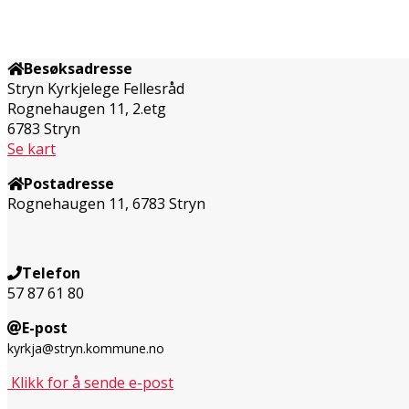
Besøksadresse
Stryn Kyrkjelege Fellesråd
Rognehaugen 11, 2.etg
6783 Stryn
Se kart
Postadresse
Rognehaugen 11, 6783 Stryn
Telefon
57 87 61 80
E-post
kyrkja@stryn.kommune.no
Klikk for å sende e-post