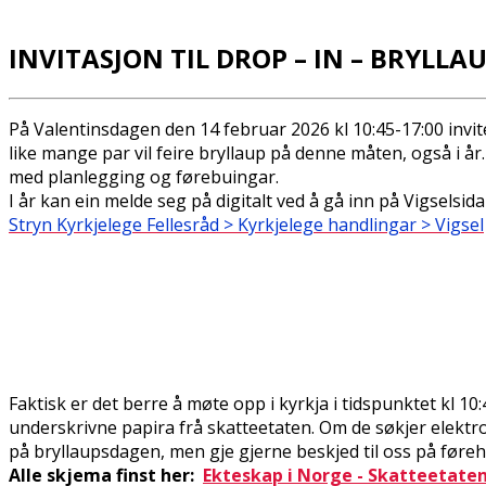
INVITASJON TIL DROP – IN – BRYLLA
På Valentinsdagen den 14 februar 2026 kl 10:45-17:00 invite
like mange par vil feire bryllaup på denne måten, også i å
med planlegging og førebuingar.
I år kan ein melde seg på digitalt ved å gå inn på Vigselsid
Stryn Kyrkjelege Fellesråd > Kyrkjelege handlingar > Vigsel
Faktisk er det berre å møte opp i kyrkja i tidspunktet kl 10:
underskrivne papira frå skatteetaten. Om de søkjer elektr
på bryllaupsdagen, men gje gjerne beskjed til oss på føre
Alle skjema finst her:
Ekteskap i Norge - Skatteetate