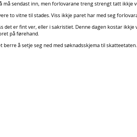
 må sendast inn, men forlovarane treng strengt tatt ikkje v
e to vitne til stades. Viss ikkje paret har med seg forlovarar 
viss det er fint ver, eller i sakristiet. Denne dagen kostar ikk
oret på førehand.
et berre å setje seg ned med søknadsskjema til skatteetaten.