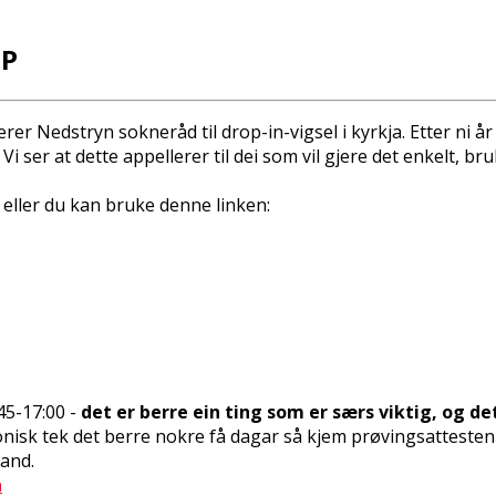
UP
rer Nedstryn sokneråd til drop-in-vigsel i kyrkja. Etter ni å
r. Vi ser at dette appellerer til dei som vil gjere det enke
a eller du kan bruke denne linken:
45-17:00 -
det er berre ein ting som er særs viktig, og det
onisk tek det berre nokre få dagar så kjem prøvingsattesten
hand.
n