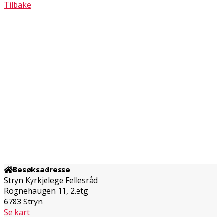
Tilbake
Besøksadresse
Stryn Kyrkjelege Fellesråd
Rognehaugen 11, 2.etg
6783 Stryn
Se kart