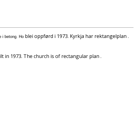
blei oppførd i 1973. Kyrkja har rektangelplan .
e i betong. Ho
t in 1973. The church is of rectangular plan .