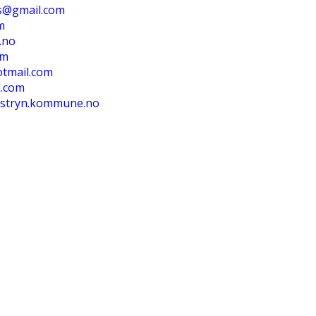
es@gmail.com
m
.no
om
otmail.com
l.com
stryn.kommune.no