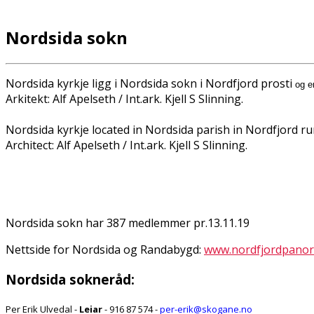
Nordsida sokn
Nordsida kyrkje ligg i Nordsida sokn i Nordfjord prosti
og e
Arkitekt: Alf Apelseth / Int.ark. Kjell S Slinning.
Nordsida kyrkje located in Nordsida parish in Nordfjord rur
Architect: Alf Apelseth / Int.ark. Kjell S Slinning.
Nordsida sokn har 387 medlemmer pr.13.11.19
Nettside for Nordsida og Randabygd:
www.nordfjordpano
Nordsida sokneråd:
Per Erik Ulvedal -
Leiar
- 916 87 574 -
per-erik@skogane.no