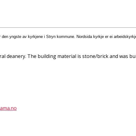
r den yngste av kyrkjene i Stryn kommune.
Nordsida kyrkje er ei arbeidskyrkj
al deanery. The building material is stone/brick and was buil
rama.no