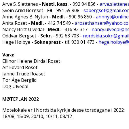
Arve S. Slettenes -
Nestl. kass.
- 992 94 856 -
arve.sletten
Svein Arild Bergset -
FR
- 991 59 908 -
sabergset@gmail.co
Anne Agnes B. Nytun -
Medl.
- 900 96 850 -
annnyt@online
Anita Roset -
Medl.
- 412 74 549 -
arosethansen@yahoo.c
Nancy Britt Ulvedal -
Medl.
- 416 92 317 -
nancy.ulvedal@h
Oddvar Bergset -
Sekr.
- 992 63 703 -
nordsida.sokn@gmai
Hege Høibye -
Sokneprest
- tlf. 930 01 473 -
hege.hoibye@
Vara:
Ellinor Helene Dirdal Roset
Alf Edvard Roset
Janne Trude Roaset
Tor Åge Berglid
Dag Ulvedal
MØTEPLAN 2022
Møtelokale er i Nordsida kyrkje desse torsdagane i 2022:
18/08, 15/09, 20/10, 10/11, 08/12