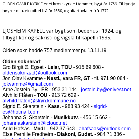
OLDEN GAMLE KYRKJE er ei krosskyrkje i tømmer, bygt år 1759. Til kyrkja
høyrer m.a. ein bibel frå år 1550, og altartavla er frå 1772.
LJOSHEIM KAPELL var bygt som bedehus i 1924, og
tilbygt kor og sakristi og vigsla til kapell i 1935.
Olden sokn hadde 757 medlemmer pr. 13.11.19
Olden sokneråd:
Gro Birgit Ø. Egset -
Leiar, TOU
- 915 69 608 -
oldensoknraad@outlook.com
Jon Olav Kvamme -
Nestl., vara FR, GT
-
tlf. 971 90 084
-
jokvamme@gmail.com
Arne Jostein By -
FR
- 953 31 144 -
jostein.by@enivest.net
Alvhild Flåten -
TOU
- 913 72 629 -
alvhild.flaten@stryn.kommune.no
Sigrid E. Skarstein -
Kass.
- 988 93 424 -
sigrid-
es@hotmail.com
Johanna S. Skarstein -
Musikkutv.
- 456 15 662 -
johannaskarstein@icloud.net
Arild Hafsås -
Medl.
- 942 37 643 -
ahafsaas@outlook.com
Else Pernille Fredheim -
Diakoni, Gudst.
- 984 71 336 -