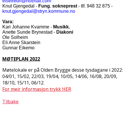
elsefredh@hotmail.com
Knut Gjengedal -
Fung. sokneprest
- tlf. 948 32 875 -
knut.gjengedal@stryn.kommune.no
Vara:
Kari Johanne Kvamme -
Musikk.
Anette Sunde Brynestad -
Diakoni
Ole Solheim
Eli Anne Skarstein
Gunnar Eikemo
MØTEPLAN 2022
Møtelokale er på Olden Brygge desse tysdagane i 2022:
04/01, 15/02, 22/03, 19/04, 10/05, 14/06, 16/08, 20/09,
18/10, 15/11, 06/12.
For meir informasjon trykk HER
Tilbake